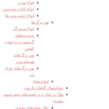
انواع سرو
انواع کاج و سدروس
انواع ژونیپروس ها
پهن برگ ها
انواع میوه گل
ویژه مناطق
گرمسیری و جنوب
کشور
پهن برگ های
همیشه سبز
پهن برگ های خزان
دار
انواع نشاء
نشاءونهال گیاهان داروئی
نهال درختان و درختچه های مثمر(میوه
دهنده)
نهال میوه های پیوندی