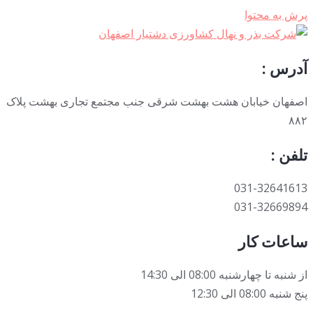
رش به محتوا
درس :
صفهان خیابان هشت بهشت شرقی جنب مجتمع تجاری بهشت پلاک
۸۸
لفن :
031-3264161
031-3266989
اعات کار
ز شنبه تا چهارشنبه 08:00 الی 14:30
نج شنبه 08:00 الی 12:30