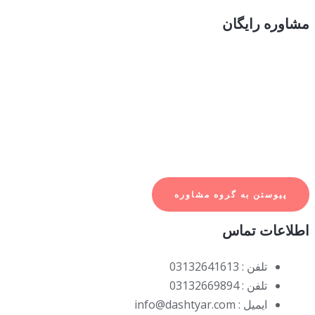
شاوره رایگان
شرکت دشتیار با حول و قوه الهی با سابقه ۳۰ ساله در تحقیق شناسایی و معرفی گونه‌های
یاهی زراعی دارویی مرتعی جنگلی و فضای سبز بیابانی و علوفه‌ای و اجرای پروژه‌های
وفق درخت و جنگل کاری پارک ها و فضای سبز مزارع باغات و وجود متخصصین مجرب
ر بخش کشاورزی و منابع طبیعی آماده مشاوره و مناظره کاربردی در موضوعاتی از قبیل
راعت، باغبانی،جنگل و جنگل کاری و فضای سبز، باغچه کاری و گلکاری، مرتع و مرتع
اری،بیابان و کویر، آب و آبخیزداری می باشد.
پیوستن به گروه مشاوره
طلاعات تماس
تلفن : 03132641613
تلفن : 03132669894
ایمیل : info@dashtyar.com