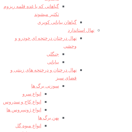
گیاهانی که با غده قلمه ریزوم
تکثیر میشوند
گیاهان بیابانی کویری
نهال استاندارد
نهال درختان درختچه ای خودرو و
وحشی
جنگلی
بیابانی
نهال درختان و درختچه های زینتی و
فضای سبز
سوزنی برگ ها
انواع سرو
انواع کاج و سدروس
انواع ژونیپروس ها
پهن برگ ها
انواع میوه گل