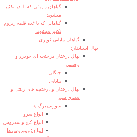
گیاهان داروئی که با بذر تکثیر
میشوند
گیاهانی که با غده قلمه ریزوم
تکثیر میشوند
گیاهان بیابانی کویری
نهال استاندارد
نهال درختان درختچه ای خودرو و
وحشی
جنگلی
بیابانی
نهال درختان و درختچه های زینتی و
فضای سبز
سوزنی برگ ها
انواع سرو
انواع کاج و سدروس
انواع ژونیپروس ها