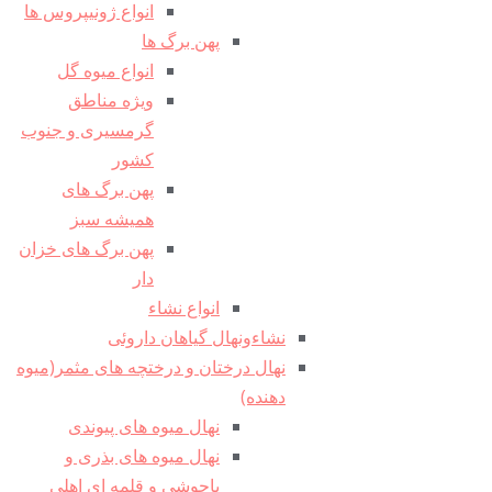
انواع ژونیپروس ها
پهن برگ ها
انواع میوه گل
ویژه مناطق
گرمسیری و جنوب
کشور
پهن برگ های
همیشه سبز
پهن برگ های خزان
دار
انواع نشاء
نشاءونهال گیاهان داروئی
نهال درختان و درختچه های مثمر(میوه
دهنده)
نهال میوه های پیوندی
نهال میوه های بذری و
پاجوشی و قلمه ای اهلی