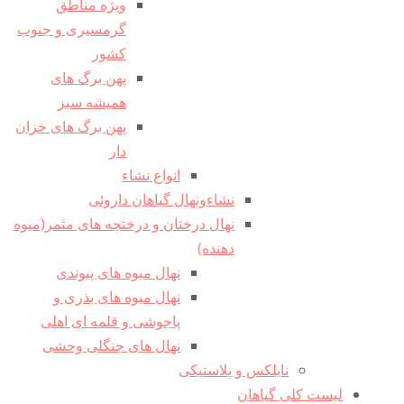
ویژه مناطق
گرمسیری و جنوب
کشور
پهن برگ های
همیشه سبز
پهن برگ های خزان
دار
انواع نشاء
نشاءونهال گیاهان داروئی
نهال درختان و درختچه های مثمر(میوه
دهنده)
نهال میوه های پیوندی
نهال میوه های بذری و
پاجوشی و قلمه ای اهلی
نهال های جنگلی وحشی
نایلکس و پلاستیکی
لیست کلی گیاهان