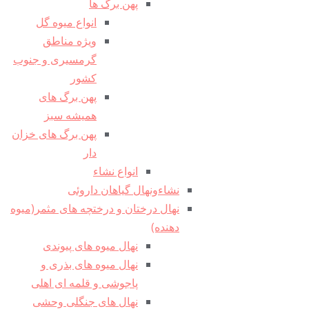
پهن برگ ها
انواع میوه گل
ویژه مناطق
گرمسیری و جنوب
کشور
پهن برگ های
همیشه سبز
پهن برگ های خزان
دار
انواع نشاء
نشاءونهال گیاهان داروئی
نهال درختان و درختچه های مثمر(میوه
دهنده)
نهال میوه های پیوندی
نهال میوه های بذری و
پاجوشی و قلمه ای اهلی
نهال های جنگلی وحشی