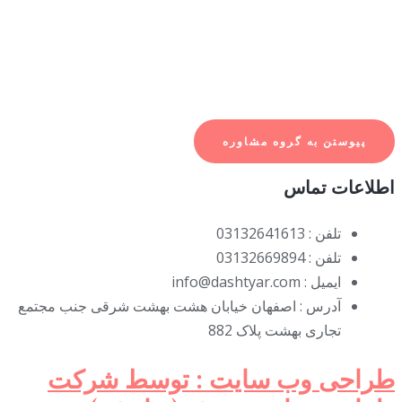
موفق درخت و جنگل کاری پارک ها و فضای سبز مزارع باغات و وجود متخصصین مجرب
در بخش کشاورزی و منابع طبیعی آماده مشاوره و مناظره کاربردی در موضوعاتی از قبیل
زراعت، باغبانی،جنگل و جنگل کاری و فضای سبز، باغچه کاری و گلکاری، مرتع و مرتع
داری،بیابان و کویر، آب و آبخیزداری می باشد.
پیوستن به گروه مشاوره
اطلاعات تماس
تلفن : 03132641613
تلفن : 03132669894
ایمیل : info@dashtyar.com
آدرس : اصفهان خیابان هشت بهشت شرقی جنب مجتمع
تجاری بهشت پلاک 882
طراحی وب سایت : توسط شرکت