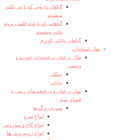
گیاهان داروئی که با بذر تکثیر
میشوند
گیاهانی که با غده قلمه ریزوم
تکثیر میشوند
گیاهان بیابانی کویری
نهال استاندارد
نهال درختان درختچه ای خودرو و
وحشی
جنگلی
بیابانی
نهال درختان و درختچه های زینتی و
فضای سبز
سوزنی برگ ها
انواع سرو
انواع کاج و سدروس
انواع ژونیپروس ها