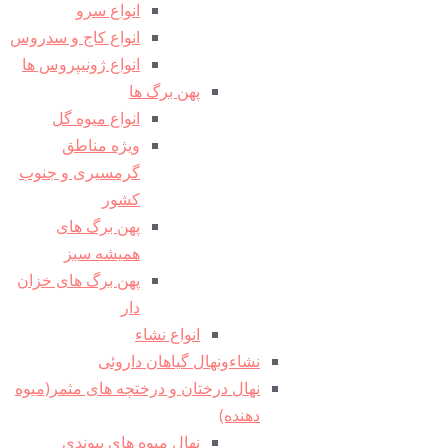
انواع سرو
انواع کاج و سدروس
انواع ژونیپروس ها
پهن برگ ها
انواع میوه گل
ویژه مناطق
گرمسیری و جنوب
کشور
پهن برگ های
همیشه سبز
پهن برگ های خزان
دار
انواع نشاء
نشاءونهال گیاهان داروئی
نهال درختان و درختچه های مثمر(میوه
دهنده)
نهال میوه های پیوندی