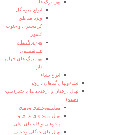
پهن برگ ها
انواع میوه گل
ویژه مناطق
گرمسیری و جنوب
کشور
پهن برگ های
همیشه سبز
پهن برگ های خزان
دار
انواع نشاء
نشاءونهال گیاهان داروئی
نهال درختان و درختچه های مثمر(میوه
دهنده)
نهال میوه های پیوندی
نهال میوه های بذری و
پاجوشی و قلمه ای اهلی
نهال های جنگلی وحشی